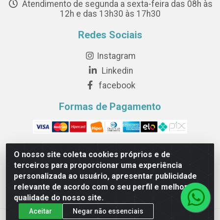
Atendimento de segunda a sexta-feira das 08h às
12h e das 13h30 às 17h30
Redes Sociais
Instagram
Linkedin
facebook
Formas de Pagamento
O nosso site coleta cookies próprios e de
terceiros para proporcionar uma experiência
Novesete Distribuidora LTDA - Avenida Setecentos, S/N,
personalizada ao usuário, apresentar publicidade
Terminal Intermodal da Serra, Serra/ES - CEP 29161-414 -
relevante de acordo com o seu perfil e melhorar a
CNPJ 29.479.604/0001-44
qualidade do nosso site.
Aceitar
Negar não essenciais