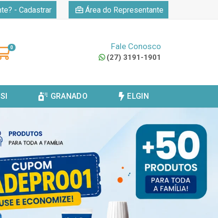
|
nte? - Cadastrar
Área do Representante
Fale Conosco
0
(27) 3191-1901
SI
GRANADO
ELGIN