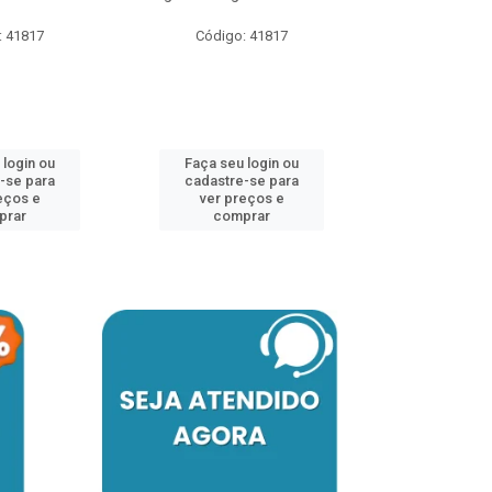
: 41817
Código: 41817
Código:
 login ou
Faça seu login ou
Faça seu 
-se para
cadastre-se para
cadastre
eços e
ver preços e
ver pr
prar
comprar
comp