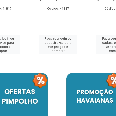
: 41817
Código: 41817
Código
 login ou
Faça seu login ou
Faça seu
e-se para
cadastre-se para
cadastre
reços e
ver preços e
ver pr
prar
comprar
com