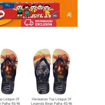
op League Of
Havaianas Top League Of
Havaianas To
 Palha 45/46
Legends Bege Palha 45/46
Legends Bege