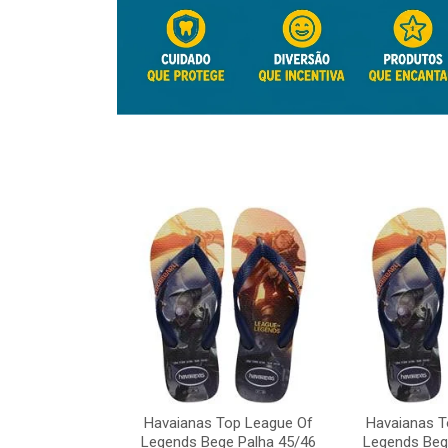
Top League Of
Havaianas Top League Of
Havaianas T
e Palha 45/46
Legends Bege Palha 45/46
Legends Beg