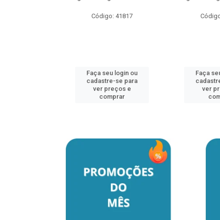
o: 41817
Código: 41817
Código
u login ou
Faça seu login ou
Faça seu
e-se para
cadastre-se para
cadastr
reços e
ver preços e
ver p
mprar
comprar
com