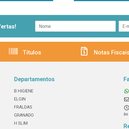
ertas!
Títulos
Notas Fiscai
Departamentos
F
B HIGIENE
ELGIN
FRALDAS
às
GRANADO
H SLIM
R