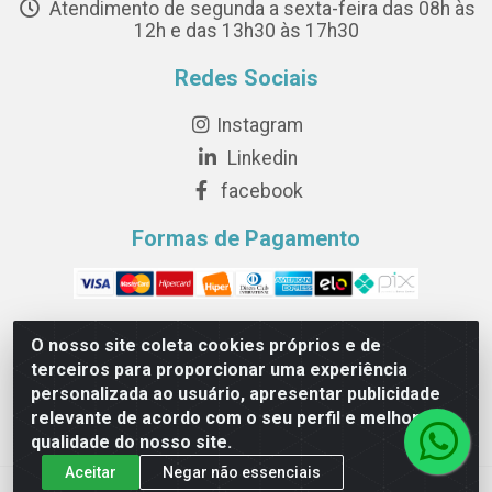
Atendimento de segunda a sexta-feira das 08h às
12h e das 13h30 às 17h30
Redes Sociais
Instagram
Linkedin
facebook
Formas de Pagamento
O nosso site coleta cookies próprios e de
terceiros para proporcionar uma experiência
Novesete Distribuidora LTDA - Avenida Setecentos, S/N,
personalizada ao usuário, apresentar publicidade
Terminal Intermodal da Serra, Serra/ES - CEP 29161-414 -
relevante de acordo com o seu perfil e melhorar a
CNPJ 29.479.604/0001-44
qualidade do nosso site.
Aceitar
Negar não essenciais