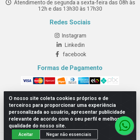
Atendimento de segunda a sexta-feira das 08h às
12h e das 13h30 às 17h30
Redes Sociais
Instagram
Linkedin
facebook
Formas de Pagamento
O nosso site coleta cookies próprios e de
terceiros para proporcionar uma experiência
Novesete Distribuidora LTDA - Avenida Setecentos, S/N,
personalizada ao usuário, apresentar publicidade
Terminal Intermodal da Serra, Serra/ES - CEP 29161-414 -
relevante de acordo com o seu perfil e melhorar a
CNPJ 29.479.604/0001-44
qualidade do nosso site.
Aceitar
Negar não essenciais