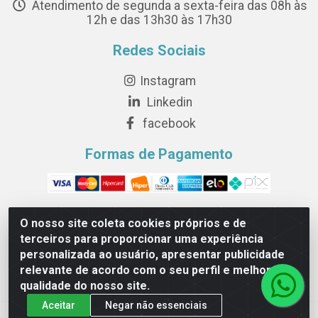
Atendimento de segunda a sexta-feira das 08h às
12h e das 13h30 às 17h30
Redes Sociais
Instagram
Linkedin
facebook
Formas de Pagamento
O nosso site coleta cookies próprios e de
terceiros para proporcionar uma experiência
Novesete Distribuidora LTDA - Avenida Setecentos, S/N,
personalizada ao usuário, apresentar publicidade
Terminal Intermodal da Serra, Serra/ES - CEP 29161-414 -
relevante de acordo com o seu perfil e melhorar a
CNPJ 29.479.604/0001-44
qualidade do nosso site.
Aceitar
Negar não essenciais