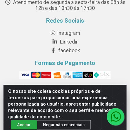
Atendimento de segunda a sexta-feira das 08h às
12h e das 13h30 às 17h30
Redes Sociais
Instagram
Linkedin
facebook
Formas de Pagamento
O nosso site coleta cookies próprios e de
terceiros para proporcionar uma experiência
Novesete Distribuidora LTDA - Avenida Setecentos, S/N,
personalizada ao usuário, apresentar publicidade
Terminal Intermodal da Serra, Serra/ES - CEP 29161-414 -
relevante de acordo com o seu perfil e melhorar a
CNPJ 29.479.604/0001-44
qualidade do nosso site.
Aceitar
Negar não essenciais