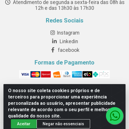
Atendimento de segunda a sexta-feira das 08h às
12h e das 13h30 às 17h30
Redes Sociais
Instagram
Linkedin
facebook
Formas de Pagamento
O nosso site coleta cookies próprios e de
terceiros para proporcionar uma experiência
Novesete Distribuidora LTDA - Avenida Setecentos, S/N,
personalizada ao usuário, apresentar publicidade
Terminal Intermodal da Serra, Serra/ES - CEP 29161-414 -
relevante de acordo com o seu perfil e melhorar a
CNPJ 29.479.604/0001-44
qualidade do nosso site.
Aceitar
Negar não essenciais