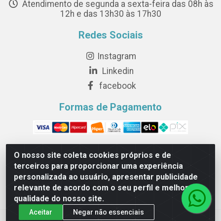
Atendimento de segunda a sexta-feira das 08h às
12h e das 13h30 às 17h30
Redes Sociais
Instagram
Linkedin
facebook
Formas de Pagamento
O nosso site coleta cookies próprios e de
terceiros para proporcionar uma experiência
Novesete Distribuidora LTDA - Avenida Setecentos, S/N,
personalizada ao usuário, apresentar publicidade
Terminal Intermodal da Serra, Serra/ES - CEP 29161-414 -
relevante de acordo com o seu perfil e melhorar a
CNPJ 29.479.604/0001-44
qualidade do nosso site.
Aceitar
Negar não essenciais