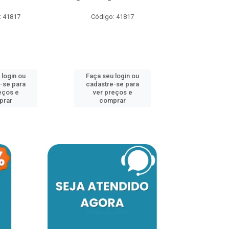
: 41817
Código: 41817
Faça seu 
cadastre
ver pr
 login ou
Faça seu login ou
comp
-se para
cadastre-se para
eços e
ver preços e
prar
comprar