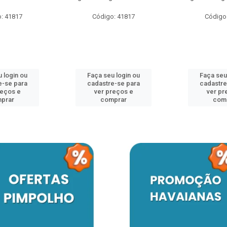
: 41817
Código: 41817
Código
 login ou
Faça seu login ou
Faça seu
e-se para
cadastre-se para
cadastre
reços e
ver preços e
ver pr
prar
comprar
com