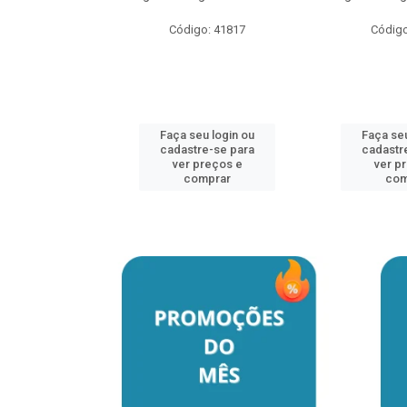
Código: 41817
Código
u login ou
e-se para
reços e
mprar
Faça seu login ou
Faça seu
cadastre-se para
cadastr
ver preços e
ver p
comprar
com