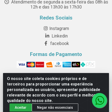
Atendimento de segunda a sexta-feira das 08h às
12h e das 13h30 às 17h30
Redes Sociais
Instagram
Linkedin
facebook
Formas de Pagamento
O nosso site coleta cookies próprios e de
terceiros para proporcionar uma experiência
Novesete Distribuidora LTDA - Avenida Setecentos, S/N,
personalizada ao usuário, apresentar publicidade
Terminal Intermodal da Serra, Serra/ES - CEP 29161-414 -
relevante de acordo com o seu perfil e melhorar a
CNPJ 29.479.604/0001-44
qualidade do nosso site.
Aceitar
Negar não essenciais