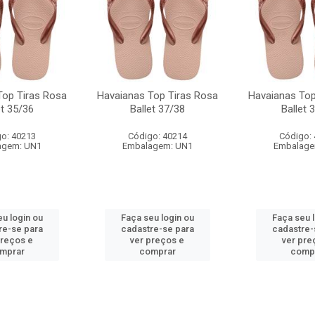
Top Tiras Rosa
Havaianas Top Tiras Rosa
Havaianas Top
et 35/36
Ballet 37/38
Ballet 
o: 40213
Código: 40214
Código:
agem: UN1
Embalagem: UN1
Embalage
u login ou
Faça seu login ou
Faça seu 
re-se para
cadastre-se para
cadastre-
preços e
ver preços e
ver pre
mprar
comprar
comp