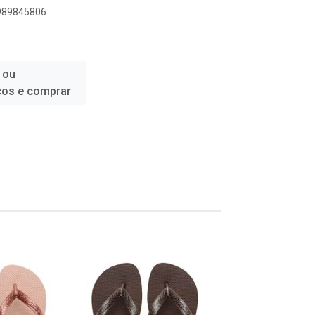
9989845806
 ou
ços e comprar