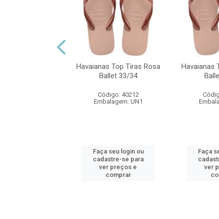
s Top Tiras Cafe
35/36
Havaianas Top Tiras Rosa
Havaianas 
digo: 42314
Ballet 33/34
Ball
alagem: UN1
Código: 40212
Códig
Embalagem: UN1
Embal
 seu login ou
astre-se para
er preços e
Faça seu login ou
Faça se
comprar
cadastre-se para
cadast
ver preços e
ver 
comprar
co