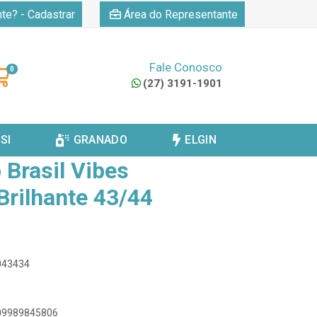
|
nte? - Cadastrar
Área do Representante
Fale Conosco
0
(27) 3191-1901
VOLTAR
SI
GRANADO
ELGIN
 Brasil Vibes
Brilhante 43/44
3043434
909989845806