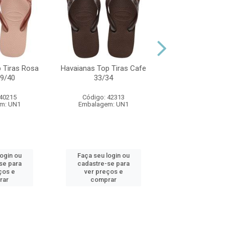
Havaianas Top T
35/36
 Tiras Rosa
Havaianas Top Tiras Cafe
Código: 42
39/40
33/34
Embalagem:
 40215
Código: 42313
m: UN1
Embalagem: UN1
Faça seu log
cadastre-se 
ver preços
login ou
Faça seu login ou
comprar
se para
cadastre-se para
ços e
ver preços e
rar
comprar