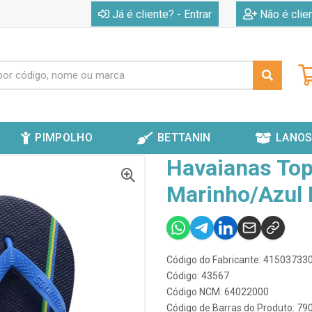
|
Já é cliente? - Entrar
Não é clie
PIMPOLHO
BETTANIN
LANOS
ASIL VIBES MARINHO/AZUL BRILHANTE 43/44
Havaianas Top
Marinho/Azul 
Código do Fabricante: 4150373
Código: 43567
Código NCM: 64022000
Código de Barras do Produto: 7