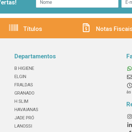
ertas!
Títulos
Notas Fiscai
Departamentos
F
B HIGIENE
ELGIN
FRALDAS
às
GRANADO
H SLIM
R
HAVAIANAS
JADE PRÓ
LANOSSI