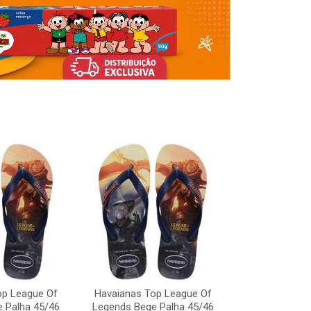
Havaianas To
Legends Bege
op League Of
Havaianas Top League Of
Código:
 Palha 45/46
Legends Bege Palha 45/46