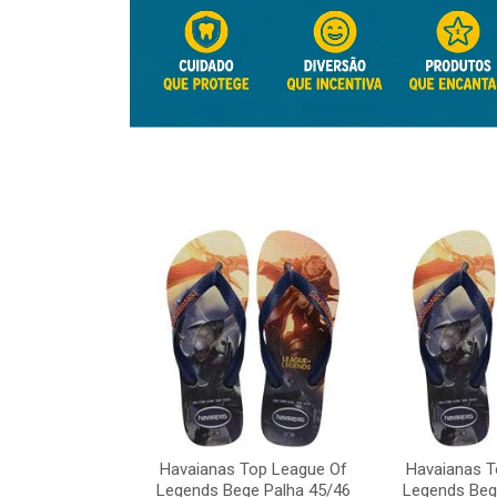
Top League Of
e Palha 45/46
Havaianas Top League Of
Havaianas T
o: 41817
Legends Bege Palha 45/46
Legends Beg