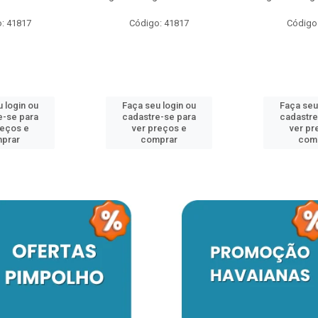
: 41817
Código: 41817
Código
 login ou
Faça seu login ou
Faça seu
e-se para
cadastre-se para
cadastre
reços e
ver preços e
ver pr
prar
comprar
com