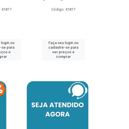
: 41817
Código: 41817
Faça seu 
cadastre
ver pr
 login ou
Faça seu login ou
comp
-se para
cadastre-se para
eços e
ver preços e
prar
comprar