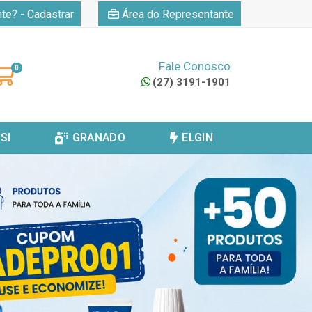
|
nte? - Cadastrar
Área do Representante
Fale Conosco
0
(27) 3191-1901
SI
GRANADO
ELGIN