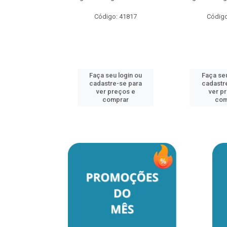
Código: 41817
Código
u login ou
e-se para
reços e
mprar
Faça seu login ou
Faça seu
cadastre-se para
cadastr
ver preços e
ver p
comprar
com