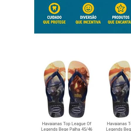
Top League Of
Havaianas Top League Of
Havaianas T
e Palha 45/46
Legends Bege Palha 45/46
Legends Beg