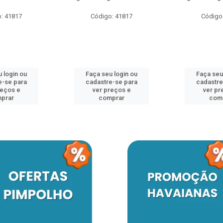
: 41817
Código: 41817
Código
 login ou
Faça seu login ou
Faça seu
e-se para
cadastre-se para
cadastre
reços e
ver preços e
ver pr
prar
comprar
com