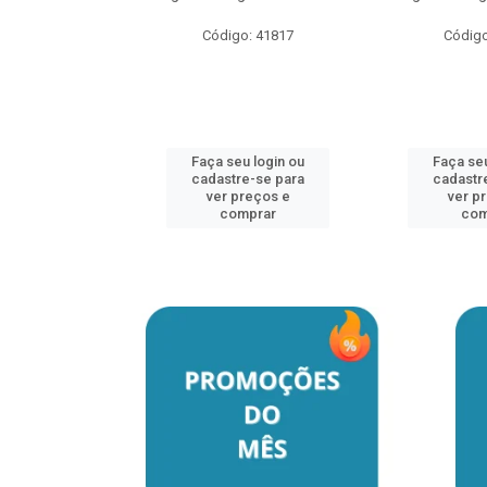
o: 41817
Código: 41817
Código
u login ou
Faça seu login ou
Faça seu
e-se para
cadastre-se para
cadastr
reços e
ver preços e
ver p
mprar
comprar
com