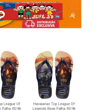
op League Of
Havaianas Top League Of
Havaianas To
 Palha 45/46
Legends Bege Palha 45/46
Legends Bege