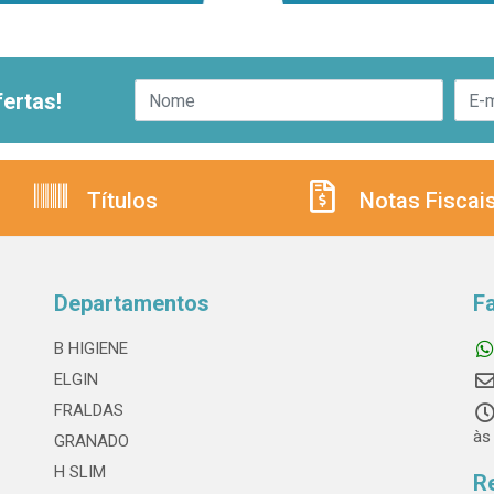
ertas!
Títulos
Notas Fiscai
Departamentos
F
B HIGIENE
ELGIN
FRALDAS
às
GRANADO
H SLIM
R