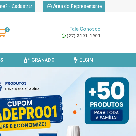
|
nte? - Cadastrar
Área do Representante
Fale Conosco
0
(27) 3191-1901
SI
GRANADO
ELGIN