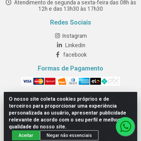
Atendimento de segunda a sexta-feira das 08h às
12h e das 13h30 às 17h30
Redes Sociais
Instagram
Linkedin
facebook
Formas de Pagamento
O nosso site coleta cookies próprios e de
terceiros para proporcionar uma experiência
Novesete Distribuidora LTDA - Avenida Setecentos, S/N,
personalizada ao usuário, apresentar publicidade
Terminal Intermodal da Serra, Serra/ES - CEP 29161-414 -
relevante de acordo com o seu perfil e melhorar a
CNPJ 29.479.604/0001-44
qualidade do nosso site.
Aceitar
Negar não essenciais