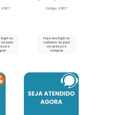
: 41817
Código: 41817
Código:
 login ou
Faça seu login ou
Faça seu 
-se para
cadastre-se para
cadastre
eços e
ver preços e
ver pr
prar
comprar
comp