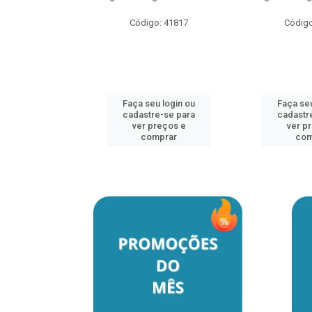
o: 41817
Código: 41817
Código
u login ou
Faça seu login ou
Faça seu
e-se para
cadastre-se para
cadastr
reços e
ver preços e
ver p
mprar
comprar
com