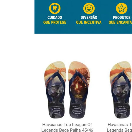
Top League Of
Havaianas Top League Of
Havaianas T
e Palha 45/46
Legends Bege Palha 45/46
Legends Beg