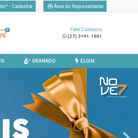
|
nte? - Cadastrar
Área do Representante
Fale Conosco
0
(27) 3191-1901
SI
GRANADO
ELGIN