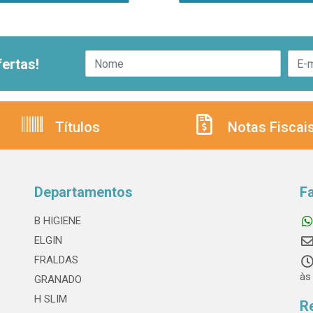
ertas!
Títulos
Notas Fiscai
Departamentos
F
B HIGIENE
ELGIN
FRALDAS
às
GRANADO
H SLIM
R