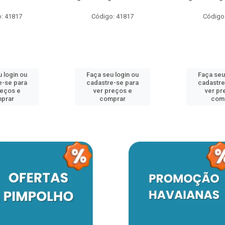
: 41817
Código: 41817
Código
 login ou
Faça seu login ou
Faça seu
e-se para
cadastre-se para
cadastre
reços e
ver preços e
ver pr
prar
comprar
com