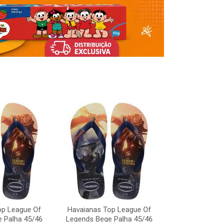
op League Of
Havaianas Top League Of
Havaianas To
 Palha 45/46
Legends Bege Palha 45/46
Legends Bege