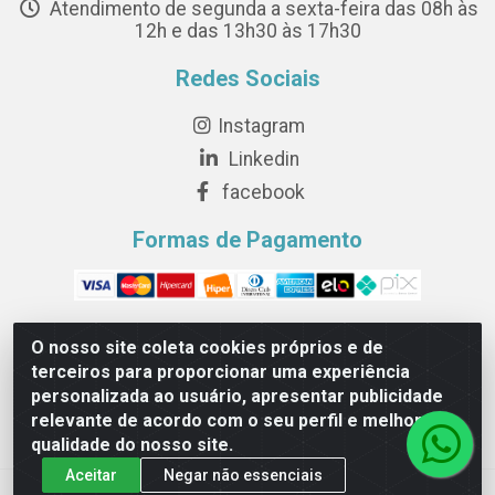
Atendimento de segunda a sexta-feira das 08h às
12h e das 13h30 às 17h30
Redes Sociais
Instagram
Linkedin
facebook
Formas de Pagamento
O nosso site coleta cookies próprios e de
terceiros para proporcionar uma experiência
Novesete Distribuidora LTDA - Avenida Setecentos, S/N,
personalizada ao usuário, apresentar publicidade
Terminal Intermodal da Serra, Serra/ES - CEP 29161-414 -
relevante de acordo com o seu perfil e melhorar a
CNPJ 29.479.604/0001-44
qualidade do nosso site.
Aceitar
Negar não essenciais