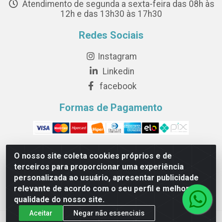
Atendimento de segunda a sexta-feira das 08h às
12h e das 13h30 às 17h30
Redes Sociais
Instagram
Linkedin
facebook
Formas de Pagamento
O nosso site coleta cookies próprios e de
terceiros para proporcionar uma experiência
Novesete Distribuidora LTDA - Avenida Setecentos, S/N,
personalizada ao usuário, apresentar publicidade
Terminal Intermodal da Serra, Serra/ES - CEP 29161-414 -
relevante de acordo com o seu perfil e melhorar a
CNPJ 29.479.604/0001-44
qualidade do nosso site.
Aceitar
Negar não essenciais