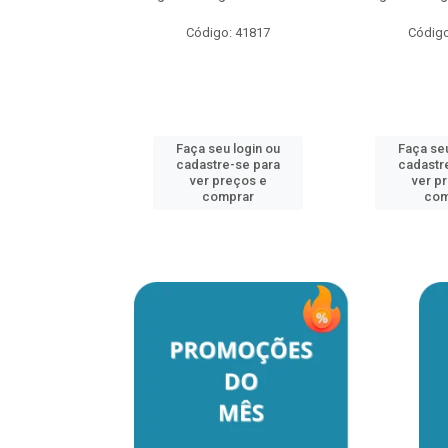
o: 41817
Código: 41817
Código
u login ou
Faça seu login ou
Faça seu
e-se para
cadastre-se para
cadastr
reços e
ver preços e
ver p
mprar
comprar
com