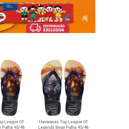
op League Of
Havaianas Top League Of
Havaianas To
 Palha 45/46
Legends Bege Palha 45/46
Legends Bege