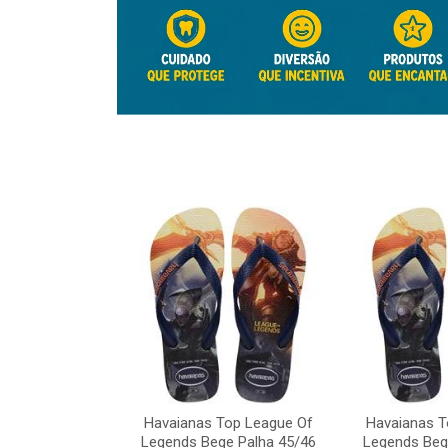
Top League Of
Havaianas Top League Of
Havaianas T
e Palha 45/46
Legends Bege Palha 45/46
Legends Beg