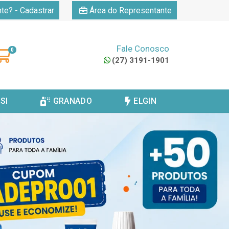
|
nte? - Cadastrar
Área do Representante
Fale Conosco
0
(27) 3191-1901
SI
GRANADO
ELGIN