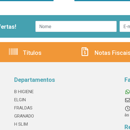
ertas!
Títulos
Notas Fiscai
Departamentos
F
B HIGIENE
ELGIN
FRALDAS
às
GRANADO
H SLIM
R