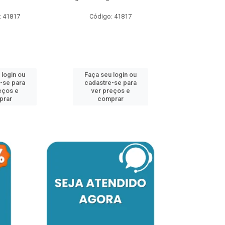
: 41817
Código: 41817
Código:
 login ou
Faça seu login ou
Faça seu 
-se para
cadastre-se para
cadastre
eços e
ver preços e
ver pr
prar
comprar
comp