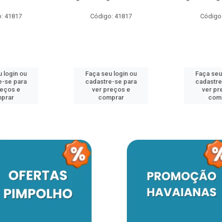
: 41817
Código: 41817
Código
 login ou
Faça seu login ou
Faça seu
e-se para
cadastre-se para
cadastre
reços e
ver preços e
ver pr
prar
comprar
com