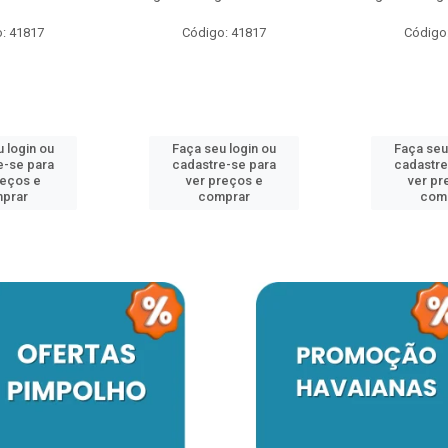
: 41817
Código: 41817
Código
 login ou
Faça seu login ou
Faça seu
e-se para
cadastre-se para
cadastre
reços e
ver preços e
ver pr
prar
comprar
com