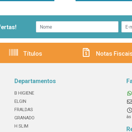
ertas!
Títulos
Notas Fiscai
Departamentos
F
B HIGIENE
ELGIN
FRALDAS
às
GRANADO
H SLIM
R