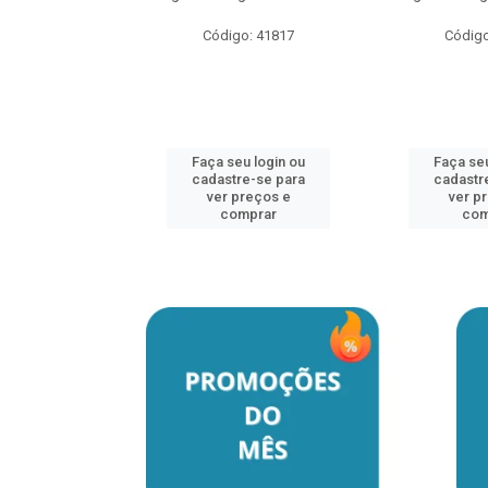
o: 41817
Código: 41817
Código
u login ou
Faça seu login ou
Faça seu
e-se para
cadastre-se para
cadastr
reços e
ver preços e
ver p
mprar
comprar
com