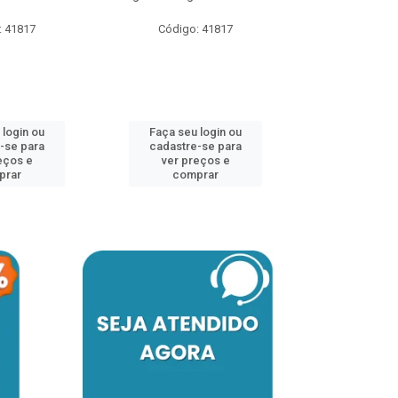
: 41817
Código: 41817
Código:
 login ou
Faça seu login ou
Faça seu 
-se para
cadastre-se para
cadastre
eços e
ver preços e
ver pr
prar
comprar
comp