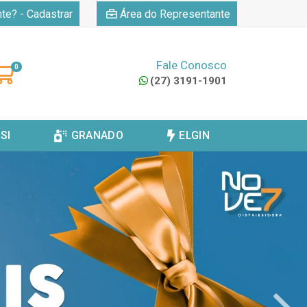
|
nte? - Cadastrar
Área do Representante
Fale Conosco
0
(27) 3191-1901
SI
GRANADO
ELGIN