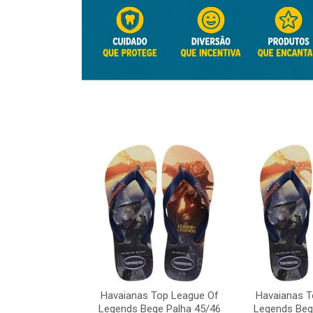
Top League Of
Havaianas Top League Of
Havaianas T
e Palha 45/46
Legends Bege Palha 45/46
Legends Beg