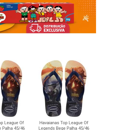
op League Of
Havaianas Top League Of
Havaianas To
 Palha 45/46
Legends Bege Palha 45/46
Legends Bege