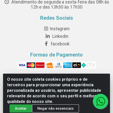
Atendimento de segunda a sexta-feira das 08h às
12h e das 13h30 às 17h30
Redes Sociais
Instagram
Linkedin
facebook
Formas de Pagamento
O nosso site coleta cookies próprios e de
terceiros para proporcionar uma experiência
Novesete Distribuidora LTDA - Avenida Setecentos, S/N,
personalizada ao usuário, apresentar publicidade
Terminal Intermodal da Serra, Serra/ES - CEP 29161-414 -
relevante de acordo com o seu perfil e melhorar a
CNPJ 29.479.604/0001-44
qualidade do nosso site.
Aceitar
Negar não essenciais