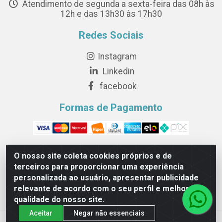
Atendimento de segunda a sexta-feira das 08h às
12h e das 13h30 às 17h30
Redes Sociais
Instagram
Linkedin
facebook
Formas de Pagamento
O nosso site coleta cookies próprios e de
terceiros para proporcionar uma experiência
Novesete Distribuidora LTDA - Avenida Setecentos, S/N,
personalizada ao usuário, apresentar publicidade
Terminal Intermodal da Serra, Serra/ES - CEP 29161-414 -
relevante de acordo com o seu perfil e melhorar a
CNPJ 29.479.604/0001-44
qualidade do nosso site.
Aceitar
Negar não essenciais