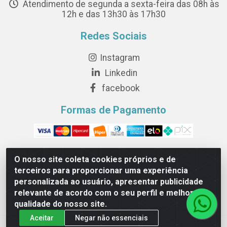
Atendimento de segunda a sexta-feira das 08h às
12h e das 13h30 às 17h30
Redes Sociais
Instagram
Linkedin
facebook
Formas de Pagamento
O nosso site coleta cookies próprios e de
terceiros para proporcionar uma experiência
Novesete Distribuidora LTDA - Avenida Setecentos, S/N,
personalizada ao usuário, apresentar publicidade
Terminal Intermodal da Serra, Serra/ES - CEP 29161-414 -
relevante de acordo com o seu perfil e melhorar a
CNPJ 29.479.604/0001-44
qualidade do nosso site.
Aceitar
Negar não essenciais