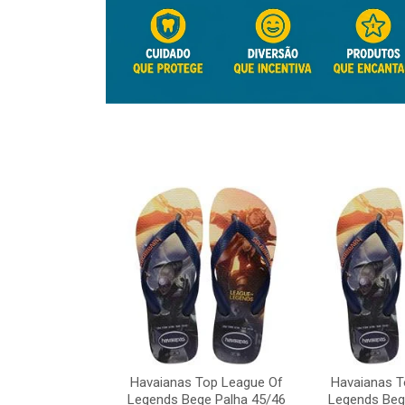
Top League Of
e Palha 45/46
Havaianas Top League Of
Havaianas T
o: 41817
Legends Bege Palha 45/46
Legends Beg