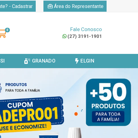
|
nte? - Cadastrar
Área do Representante
Fale Conosco
0
(27) 3191-1901
SI
GRANADO
ELGIN