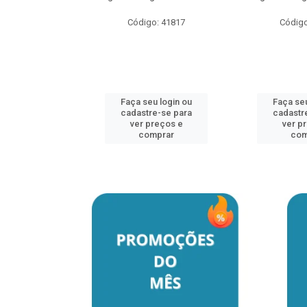
Código: 41817
Código
u login ou
e-se para
reços e
mprar
Faça seu login ou
Faça seu
cadastre-se para
cadastr
ver preços e
ver p
comprar
com