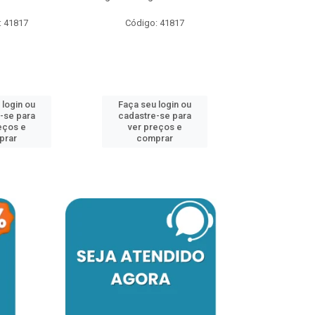
: 41817
Código: 41817
Faça seu 
cadastre
ver pr
 login ou
Faça seu login ou
comp
-se para
cadastre-se para
eços e
ver preços e
prar
comprar