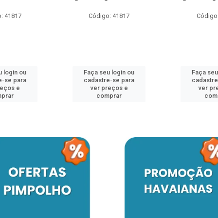
: 41817
Código: 41817
Código
 login ou
Faça seu login ou
Faça seu
e-se para
cadastre-se para
cadastre
reços e
ver preços e
ver pr
prar
comprar
com