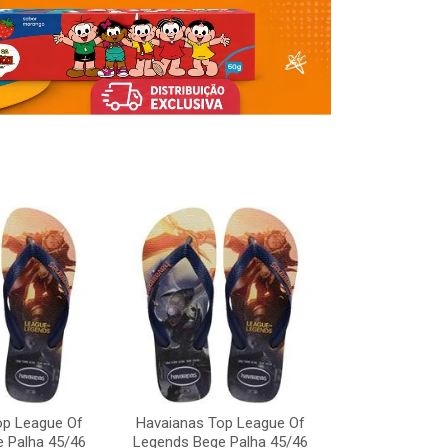
Havaianas To
Legends Bege
op League Of
Havaianas Top League Of
Código:
 Palha 45/46
Legends Bege Palha 45/46