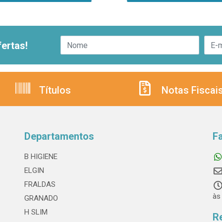
ertas!
Títulos
Notas Fiscai
Departamentos
F
B HIGIENE
ELGIN
FRALDAS
às
GRANADO
H SLIM
R