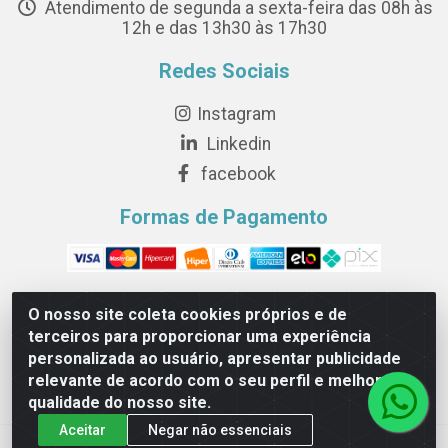
Atendimento de segunda a sexta-feira das 08h às
12h e das 13h30 às 17h30
Redes Sociais
Instagram
Linkedin
facebook
Formas de Pagamento
O nosso site coleta cookies próprios e de
terceiros para proporcionar uma experiência
Novesete Distribuidora LTDA - Avenida Setecentos, S/N,
personalizada ao usuário, apresentar publicidade
Terminal Intermodal da Serra, Serra/ES - CEP 29161-414 -
relevante de acordo com o seu perfil e melhorar a
CNPJ 29.479.604/0001-44
qualidade do nosso site.
Aceitar
Negar não essenciais