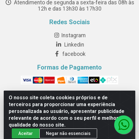
Atendimento de segunda a sexta-feira das 08h às
12h e das 13h30 às 17h30
Redes Sociais
Instagram
Linkedin
facebook
Formas de Pagamento
O nosso site coleta cookies próprios e de
terceiros para proporcionar uma experiência
Novesete Distribuidora LTDA - Avenida Setecentos, S/N,
personalizada ao usuário, apresentar publicidade
Terminal Intermodal da Serra, Serra/ES - CEP 29161-414 -
relevante de acordo com o seu perfil e melhorar a
CNPJ 29.479.604/0001-44
qualidade do nosso site.
Aceitar
Negar não essenciais