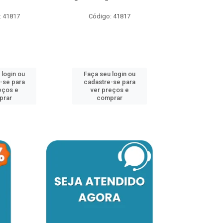
: 41817
Código: 41817
Código:
 login ou
Faça seu login ou
Faça seu 
-se para
cadastre-se para
cadastre
eços e
ver preços e
ver pr
prar
comprar
comp