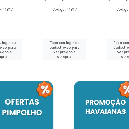
: 41817
Código: 41817
Código
 login ou
Faça seu login ou
Faça seu
e-se para
cadastre-se para
cadastre
reços e
ver preços e
ver pr
prar
comprar
com