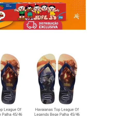
op League Of
Havaianas Top League Of
Havaianas To
 Palha 45/46
Legends Bege Palha 45/46
Legends Bege