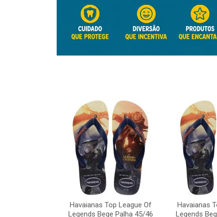
Top League Of
Havaianas Top League Of
Havaianas T
e Palha 45/46
Legends Bege Palha 45/46
Legends Beg