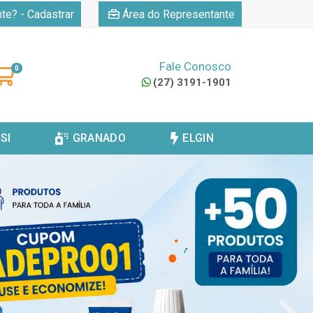
|
nte? - Cadastrar
Área do Representante
Fale Conosco
0
(27) 3191-1901
SI
GRANADO
ELGIN