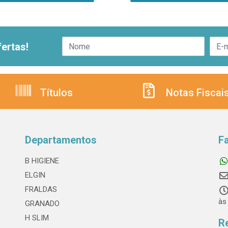
ertas!
Títulos
Notas Fiscai
Departamentos
F
B HIGIENE
ELGIN
FRALDAS
às
GRANADO
H SLIM
R