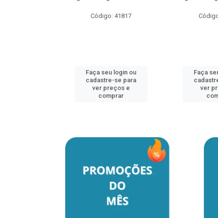
o: 41817
Código: 41817
Código
u login ou
Faça seu login ou
Faça seu
e-se para
cadastre-se para
cadastr
reços e
ver preços e
ver p
mprar
comprar
com