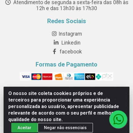
Atendimento de segunda a sexta-feira das 08h às
12h e das 13h30 às 17h30
Redes Sociais
Instagram
Linkedin
facebook
Formas de Pagamento
O nosso site coleta cookies próprios e de
terceiros para proporcionar uma experiência
Novesete Distribuidora LTDA - Avenida Setecentos, S/N,
personalizada ao usuário, apresentar publicidade
Terminal Intermodal da Serra, Serra/ES - CEP 29161-414 -
relevante de acordo com o seu perfil e melhorar a
CNPJ 29.479.604/0001-44
qualidade do nosso site.
Aceitar
Negar não essenciais