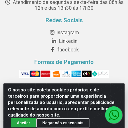
Atendimento de segunda a sexta-feira das 08h às
12h e das 13h30 às 17h30
Redes Sociais
Instagram
Linkedin
facebook
Formas de Pagamento
O nosso site coleta cookies próprios e de
terceiros para proporcionar uma experiência
Novesete Distribuidora LTDA - Avenida Setecentos, S/N,
personalizada ao usuário, apresentar publicidade
Terminal Intermodal da Serra, Serra/ES - CEP 29161-414 -
relevante de acordo com o seu perfil e melhorar a
CNPJ 29.479.604/0001-44
qualidade do nosso site.
Aceitar
Negar não essenciais