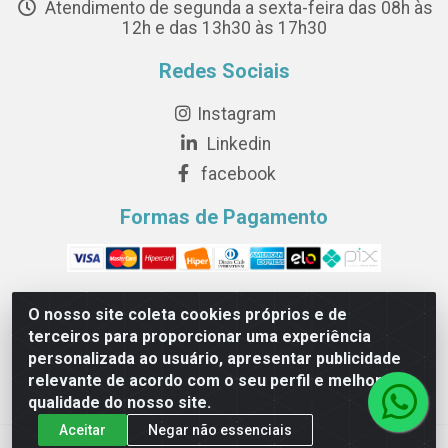
Atendimento de segunda a sexta-feira das 08h às
12h e das 13h30 às 17h30
Redes Sociais
Instagram
Linkedin
facebook
Formas de Pagamento
O nosso site coleta cookies próprios e de
terceiros para proporcionar uma experiência
Novesete Distribuidora LTDA - Avenida Setecentos, S/N,
personalizada ao usuário, apresentar publicidade
Terminal Intermodal da Serra, Serra/ES - CEP 29161-414 -
relevante de acordo com o seu perfil e melhorar a
CNPJ 29.479.604/0001-44
qualidade do nosso site.
Aceitar
Negar não essenciais