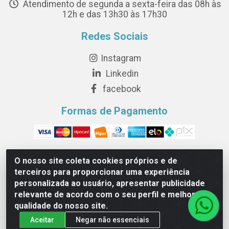
Atendimento de segunda a sexta-feira das 08h às
12h e das 13h30 às 17h30
Redes Sociais
Instagram
Linkedin
facebook
Formas de Pagamento
O nosso site coleta cookies próprios e de
terceiros para proporcionar uma experiência
Novesete Distribuidora LTDA - Avenida Setecentos, S/N,
personalizada ao usuário, apresentar publicidade
Terminal Intermodal da Serra, Serra/ES - CEP 29161-414 -
relevante de acordo com o seu perfil e melhorar a
CNPJ 29.479.604/0001-44
qualidade do nosso site.
Aceitar
Negar não essenciais