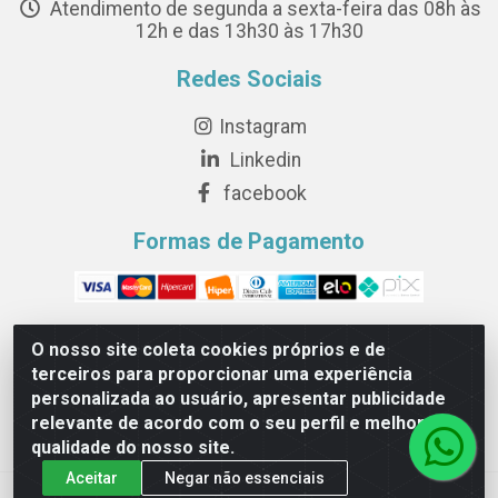
Atendimento de segunda a sexta-feira das 08h às
12h e das 13h30 às 17h30
Redes Sociais
Instagram
Linkedin
facebook
Formas de Pagamento
O nosso site coleta cookies próprios e de
terceiros para proporcionar uma experiência
Novesete Distribuidora LTDA - Avenida Setecentos, S/N,
personalizada ao usuário, apresentar publicidade
Terminal Intermodal da Serra, Serra/ES - CEP 29161-414 -
relevante de acordo com o seu perfil e melhorar a
CNPJ 29.479.604/0001-44
qualidade do nosso site.
Aceitar
Negar não essenciais