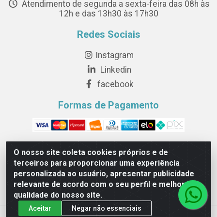
Atendimento de segunda a sexta-feira das 08h às
12h e das 13h30 às 17h30
Redes Sociais
Instagram
Linkedin
facebook
Formas de Pagamento
O nosso site coleta cookies próprios e de
terceiros para proporcionar uma experiência
Novesete Distribuidora LTDA - Avenida Setecentos, S/N,
personalizada ao usuário, apresentar publicidade
Terminal Intermodal da Serra, Serra/ES - CEP 29161-414 -
relevante de acordo com o seu perfil e melhorar a
CNPJ 29.479.604/0001-44
qualidade do nosso site.
Aceitar
Negar não essenciais