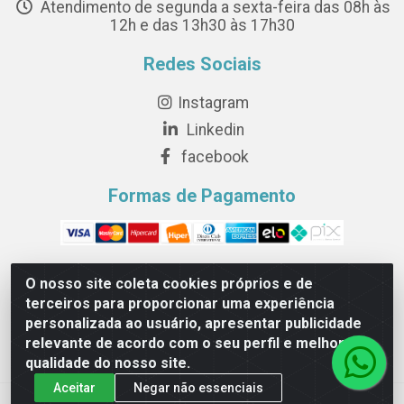
Atendimento de segunda a sexta-feira das 08h às
12h e das 13h30 às 17h30
Redes Sociais
Instagram
Linkedin
facebook
Formas de Pagamento
O nosso site coleta cookies próprios e de
terceiros para proporcionar uma experiência
Novesete Distribuidora LTDA - Avenida Setecentos, S/N,
personalizada ao usuário, apresentar publicidade
Terminal Intermodal da Serra, Serra/ES - CEP 29161-414 -
relevante de acordo com o seu perfil e melhorar a
CNPJ 29.479.604/0001-44
qualidade do nosso site.
Aceitar
Negar não essenciais