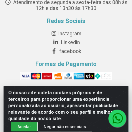
Atendimento de segunda a sexta-feira das 08h às
12h e das 13h30 às 17h30
Redes Sociais
Instagram
Linkedin
facebook
Formas de Pagamento
O nosso site coleta cookies próprios e de
terceiros para proporcionar uma experiência
Novesete Distribuidora LTDA - Avenida Setecentos, S/N,
personalizada ao usuário, apresentar publicidade
Terminal Intermodal da Serra, Serra/ES - CEP 29161-414 -
relevante de acordo com o seu perfil e melhorar a
CNPJ 29.479.604/0001-44
qualidade do nosso site.
Aceitar
Negar não essenciais