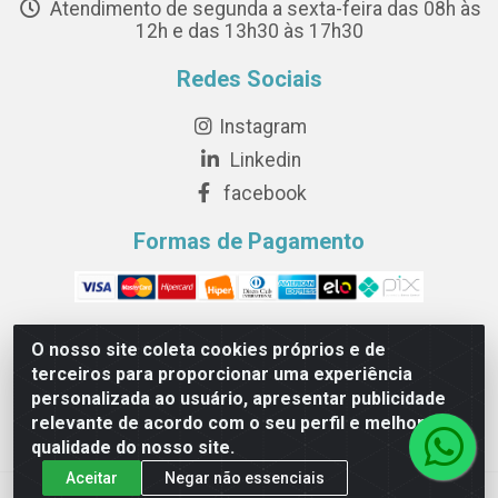
Atendimento de segunda a sexta-feira das 08h às
12h e das 13h30 às 17h30
Redes Sociais
Instagram
Linkedin
facebook
Formas de Pagamento
O nosso site coleta cookies próprios e de
terceiros para proporcionar uma experiência
Novesete Distribuidora LTDA - Avenida Setecentos, S/N,
personalizada ao usuário, apresentar publicidade
Terminal Intermodal da Serra, Serra/ES - CEP 29161-414 -
relevante de acordo com o seu perfil e melhorar a
CNPJ 29.479.604/0001-44
qualidade do nosso site.
Aceitar
Negar não essenciais