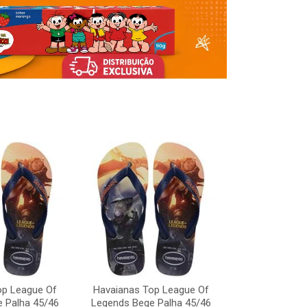
Havaianas To
Legends Bege
op League Of
Havaianas Top League Of
Código:
 Palha 45/46
Legends Bege Palha 45/46