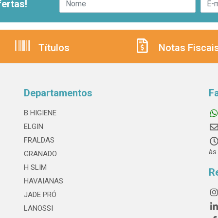
ertas!
Títulos
Notas Fiscai
Departamentos
F
B HIGIENE
ELGIN
FRALDAS
às
GRANADO
H SLIM
R
HAVAIANAS
JADE PRÓ
LANOSSI