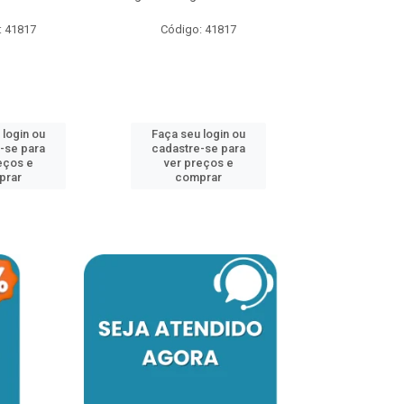
: 41817
Código: 41817
Faça seu 
cadastre
ver pr
 login ou
Faça seu login ou
comp
-se para
cadastre-se para
eços e
ver preços e
prar
comprar