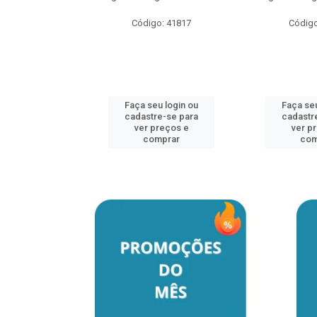
Código: 41817
Código
u login ou
e-se para
reços e
mprar
Faça seu login ou
Faça seu
cadastre-se para
cadastr
ver preços e
ver p
comprar
com