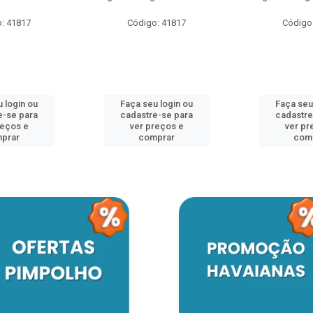
: 41817
Código: 41817
Código
 login ou
Faça seu login ou
Faça seu
e-se para
cadastre-se para
cadastre
reços e
ver preços e
ver pr
prar
comprar
com