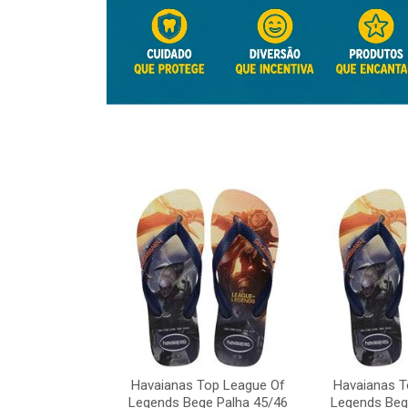
Top League Of
e Palha 45/46
Havaianas Top League Of
Havaianas T
o: 41817
Legends Bege Palha 45/46
Legends Beg