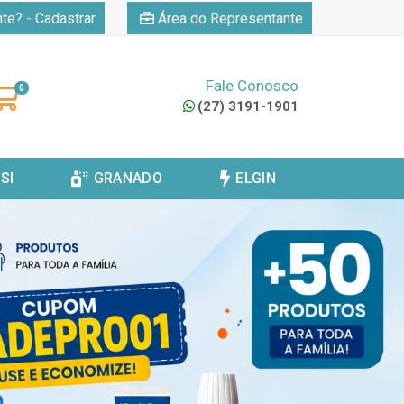
|
nte? - Cadastrar
Área do Representante
Fale Conosco
0
(27) 3191-1901
SI
GRANADO
ELGIN