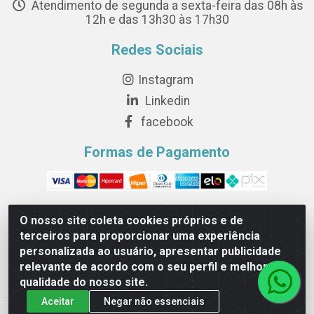
Atendimento de segunda a sexta-feira das 08h às
12h e das 13h30 às 17h30
Redes Sociais
Instagram
Linkedin
facebook
Formas de Pagamento
O nosso site coleta cookies próprios e de
terceiros para proporcionar uma experiência
Novesete Distribuidora LTDA - Avenida Setecentos, S/N,
personalizada ao usuário, apresentar publicidade
Terminal Intermodal da Serra, Serra/ES - CEP 29161-414 -
relevante de acordo com o seu perfil e melhorar a
CNPJ 29.479.604/0001-44
qualidade do nosso site.
Aceitar
Negar não essenciais