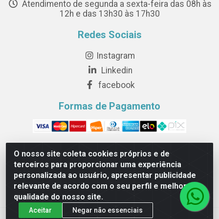
Atendimento de segunda a sexta-feira das 08h às
12h e das 13h30 às 17h30
Redes Sociais
Instagram
Linkedin
facebook
Formas de Pagamento
O nosso site coleta cookies próprios e de
terceiros para proporcionar uma experiência
Novesete Distribuidora LTDA - Avenida Setecentos, S/N,
personalizada ao usuário, apresentar publicidade
Terminal Intermodal da Serra, Serra/ES - CEP 29161-414 -
relevante de acordo com o seu perfil e melhorar a
CNPJ 29.479.604/0001-44
qualidade do nosso site.
Aceitar
Negar não essenciais