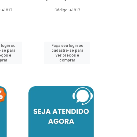
: 41817
Código: 41817
Código:
 login ou
Faça seu login ou
Faça seu 
-se para
cadastre-se para
cadastre
eços e
ver preços e
ver pr
prar
comprar
comp