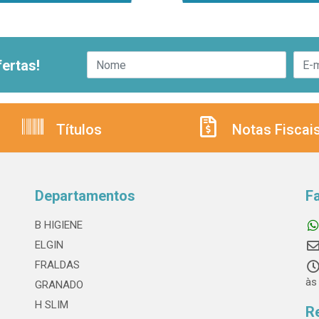
ertas!
Títulos
Notas Fiscai
Departamentos
F
B HIGIENE
ELGIN
FRALDAS
às
GRANADO
H SLIM
R