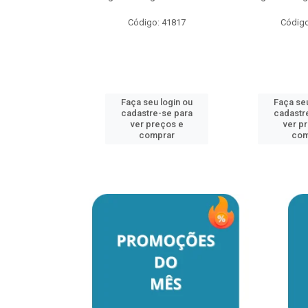
o: 41817
Código: 41817
Código
u login ou
Faça seu login ou
Faça seu
e-se para
cadastre-se para
cadastr
reços e
ver preços e
ver p
mprar
comprar
com