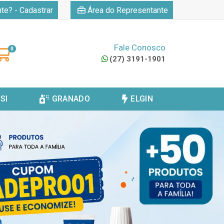
|
nte? - Cadastrar
Área do Representante
Fale Conosco
0
(27) 3191-1901
SI
GRANADO
ELGIN