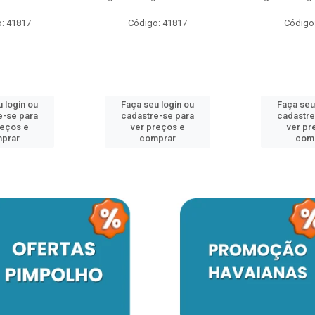
: 41817
Código: 41817
Código
 login ou
Faça seu login ou
Faça seu
e-se para
cadastre-se para
cadastre
reços e
ver preços e
ver pr
prar
comprar
com