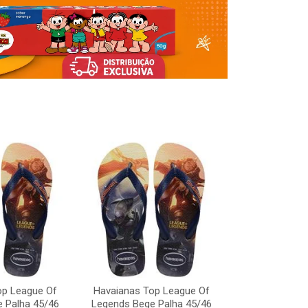
op League Of
Havaianas Top League Of
Havaianas To
 Palha 45/46
Legends Bege Palha 45/46
Legends Bege