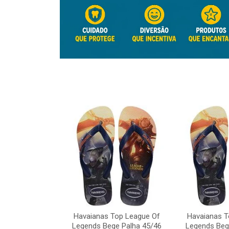
Top League Of
Havaianas Top League Of
Havaianas T
e Palha 45/46
Legends Bege Palha 45/46
Legends Beg