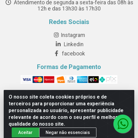
Atendimento de segunda a sexta-feira das 08h às
12h e das 13h30 às 17h30
Redes Sociais
Instagram
Linkedin
facebook
Formas de Pagamento
O nosso site coleta cookies próprios e de
terceiros para proporcionar uma experiência
Novesete Distribuidora LTDA - Avenida Setecentos, S/N,
personalizada ao usuário, apresentar publicidade
Terminal Intermodal da Serra, Serra/ES - CEP 29161-414 -
relevante de acordo com o seu perfil e melhorar a
CNPJ 29.479.604/0001-44
qualidade do nosso site.
Aceitar
Negar não essenciais