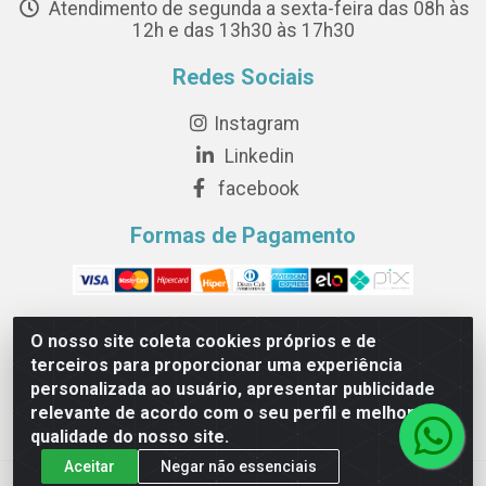
Atendimento de segunda a sexta-feira das 08h às
12h e das 13h30 às 17h30
Redes Sociais
Instagram
Linkedin
facebook
Formas de Pagamento
O nosso site coleta cookies próprios e de
terceiros para proporcionar uma experiência
Novesete Distribuidora LTDA - Avenida Setecentos, S/N,
personalizada ao usuário, apresentar publicidade
Terminal Intermodal da Serra, Serra/ES - CEP 29161-414 -
relevante de acordo com o seu perfil e melhorar a
CNPJ 29.479.604/0001-44
qualidade do nosso site.
Aceitar
Negar não essenciais