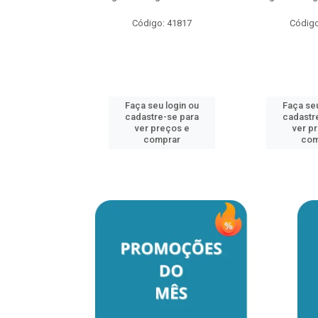
Código: 41817
Código
u login ou
e-se para
reços e
mprar
Faça seu login ou
Faça seu
cadastre-se para
cadastr
ver preços e
ver p
comprar
com