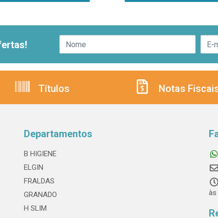
ertas!
Títulos
Notas Fiscai
Departamentos
F
B HIGIENE
ELGIN
FRALDAS
às
GRANADO
H SLIM
R