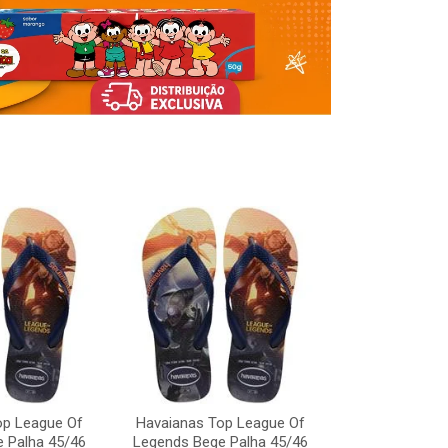
Havaianas To
Legends Bege
op League Of
Havaianas Top League Of
Código:
 Palha 45/46
Legends Bege Palha 45/46