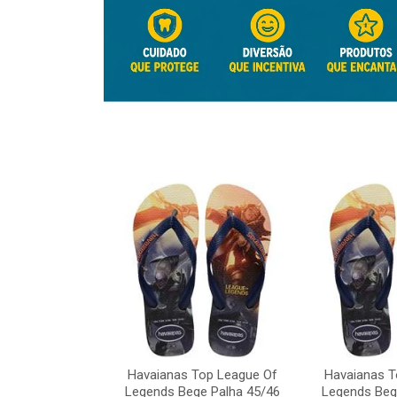
Top League Of
e Palha 45/46
Havaianas Top League Of
Havaianas T
o: 41817
Legends Bege Palha 45/46
Legends Beg