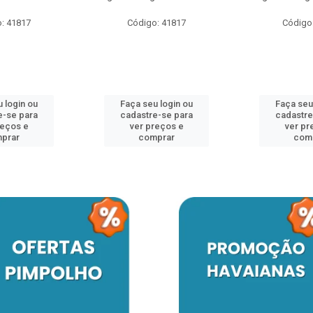
: 41817
Código: 41817
Código
 login ou
Faça seu login ou
Faça seu
e-se para
cadastre-se para
cadastre
reços e
ver preços e
ver pr
prar
comprar
com