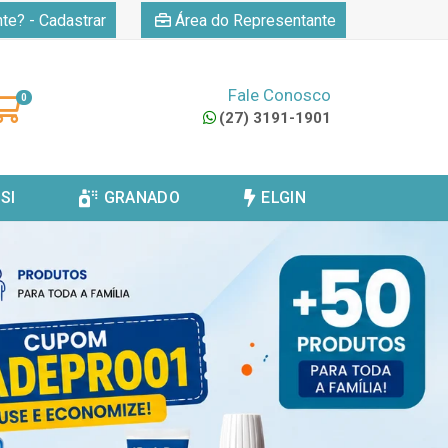
|
nte? - Cadastrar
Área do Representante
Fale Conosco
0
(27) 3191-1901
SI
GRANADO
ELGIN