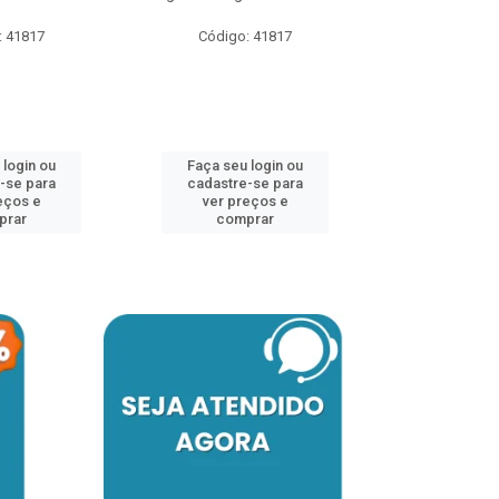
: 41817
Código: 41817
Faça seu 
cadastre
ver pr
 login ou
Faça seu login ou
comp
-se para
cadastre-se para
eços e
ver preços e
prar
comprar