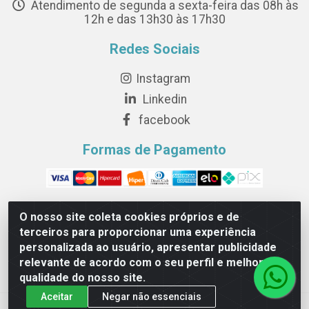
Atendimento de segunda a sexta-feira das 08h às
12h e das 13h30 às 17h30
Redes Sociais
Instagram
Linkedin
facebook
Formas de Pagamento
O nosso site coleta cookies próprios e de
terceiros para proporcionar uma experiência
Novesete Distribuidora LTDA - Avenida Setecentos, S/N,
personalizada ao usuário, apresentar publicidade
Terminal Intermodal da Serra, Serra/ES - CEP 29161-414 -
relevante de acordo com o seu perfil e melhorar a
CNPJ 29.479.604/0001-44
qualidade do nosso site.
Aceitar
Negar não essenciais