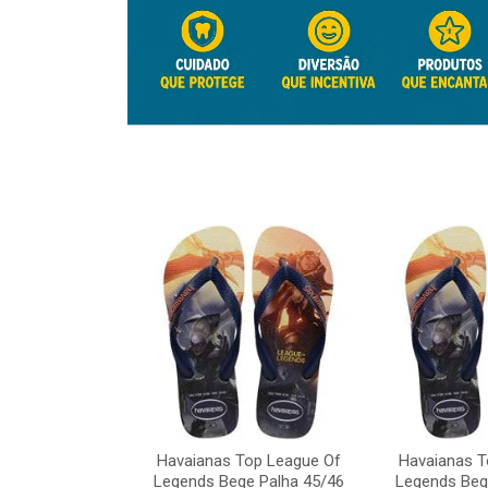
Top League Of
e Palha 45/46
Havaianas Top League Of
Havaianas T
o: 41817
Legends Bege Palha 45/46
Legends Beg