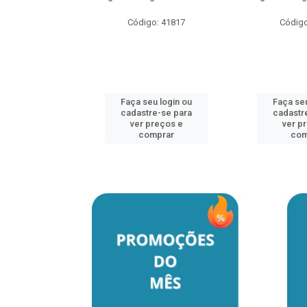
Código: 41817
Código
u login ou
e-se para
reços e
mprar
Faça seu login ou
Faça seu
cadastre-se para
cadastr
ver preços e
ver p
comprar
com