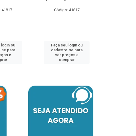
: 41817
Código: 41817
Faça seu 
cadastre
ver pr
 login ou
Faça seu login ou
comp
-se para
cadastre-se para
eços e
ver preços e
prar
comprar