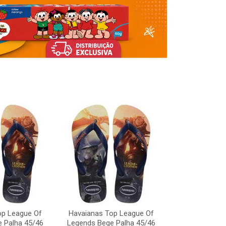
Havaianas To
Legends Bege
op League Of
Havaianas Top League Of
Código:
 Palha 45/46
Legends Bege Palha 45/46