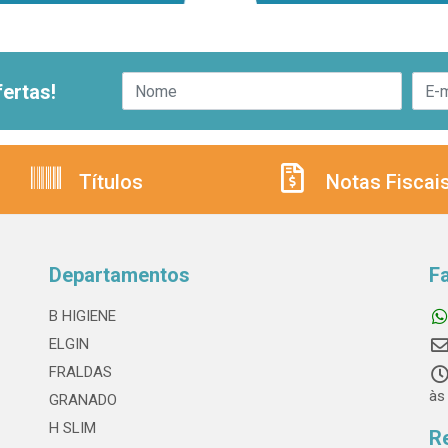
ertas!
Títulos
Notas Fiscai
Departamentos
F
B HIGIENE
ELGIN
FRALDAS
às
GRANADO
H SLIM
R