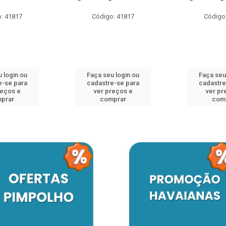
: 41817
Código: 41817
Código
 login ou
Faça seu login ou
Faça seu
e-se para
cadastre-se para
cadastre
reços e
ver preços e
ver pr
prar
comprar
com