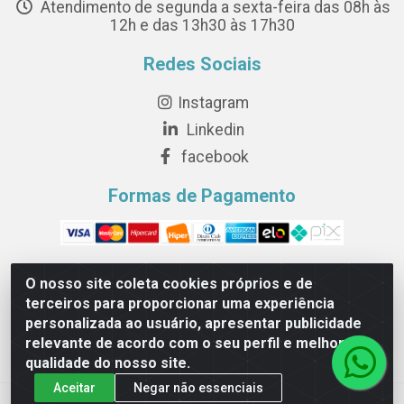
Atendimento de segunda a sexta-feira das 08h às
12h e das 13h30 às 17h30
Redes Sociais
Instagram
Linkedin
facebook
Formas de Pagamento
O nosso site coleta cookies próprios e de
terceiros para proporcionar uma experiência
Novesete Distribuidora LTDA - Avenida Setecentos, S/N,
personalizada ao usuário, apresentar publicidade
Terminal Intermodal da Serra, Serra/ES - CEP 29161-414 -
relevante de acordo com o seu perfil e melhorar a
CNPJ 29.479.604/0001-44
qualidade do nosso site.
Aceitar
Negar não essenciais