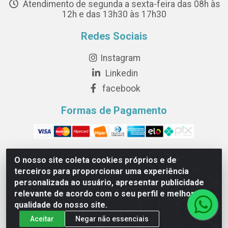
Atendimento de segunda a sexta-feira das 08h às
12h e das 13h30 às 17h30
Redes Sociais
Instagram
Linkedin
facebook
Formas de Pagamento
O nosso site coleta cookies próprios e de
terceiros para proporcionar uma experiência
Novesete Distribuidora LTDA - Avenida Setecentos, S/N,
personalizada ao usuário, apresentar publicidade
Terminal Intermodal da Serra, Serra/ES - CEP 29161-414 -
relevante de acordo com o seu perfil e melhorar a
CNPJ 29.479.604/0001-44
qualidade do nosso site.
Aceitar
Negar não essenciais