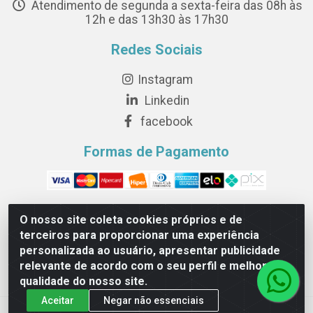
Atendimento de segunda a sexta-feira das 08h às
12h e das 13h30 às 17h30
Redes Sociais
Instagram
Linkedin
facebook
Formas de Pagamento
O nosso site coleta cookies próprios e de
terceiros para proporcionar uma experiência
Novesete Distribuidora LTDA - Avenida Setecentos, S/N,
personalizada ao usuário, apresentar publicidade
Terminal Intermodal da Serra, Serra/ES - CEP 29161-414 -
relevante de acordo com o seu perfil e melhorar a
CNPJ 29.479.604/0001-44
qualidade do nosso site.
Aceitar
Negar não essenciais