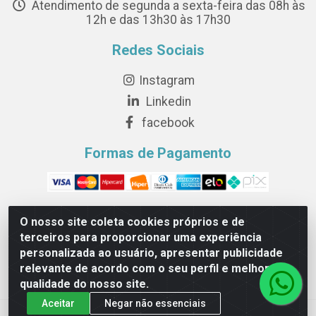
Atendimento de segunda a sexta-feira das 08h às
12h e das 13h30 às 17h30
Redes Sociais
Instagram
Linkedin
facebook
Formas de Pagamento
O nosso site coleta cookies próprios e de
terceiros para proporcionar uma experiência
Novesete Distribuidora LTDA - Avenida Setecentos, S/N,
personalizada ao usuário, apresentar publicidade
Terminal Intermodal da Serra, Serra/ES - CEP 29161-414 -
relevante de acordo com o seu perfil e melhorar a
CNPJ 29.479.604/0001-44
qualidade do nosso site.
Aceitar
Negar não essenciais