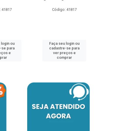
: 41817
Código: 41817
Faça seu 
cadastre
ver pr
 login ou
Faça seu login ou
comp
-se para
cadastre-se para
eços e
ver preços e
prar
comprar