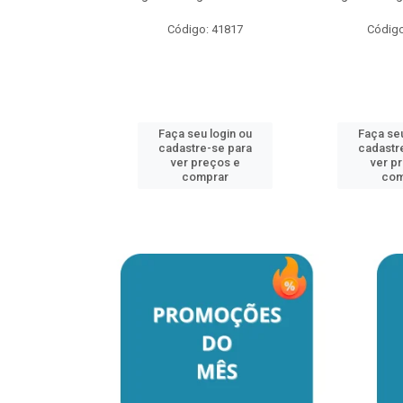
Código: 41817
Código
u login ou
e-se para
reços e
mprar
Faça seu login ou
Faça seu
cadastre-se para
cadastr
ver preços e
ver p
comprar
com