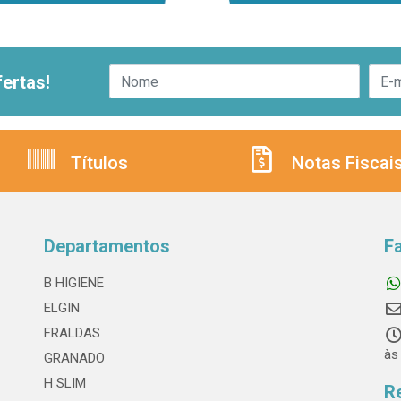
ertas!
Títulos
Notas Fiscai
Departamentos
F
B HIGIENE
ELGIN
FRALDAS
às
GRANADO
H SLIM
R