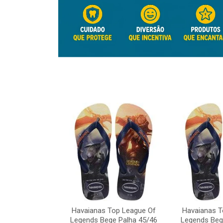
Top League Of
e Palha 45/46
Havaianas Top League Of
Havaianas T
o: 41817
Legends Bege Palha 45/46
Legends Beg