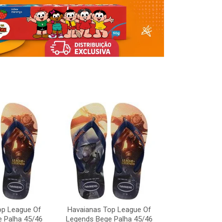
Havaianas To
Legends Bege
op League Of
Havaianas Top League Of
Código:
 Palha 45/46
Legends Bege Palha 45/46