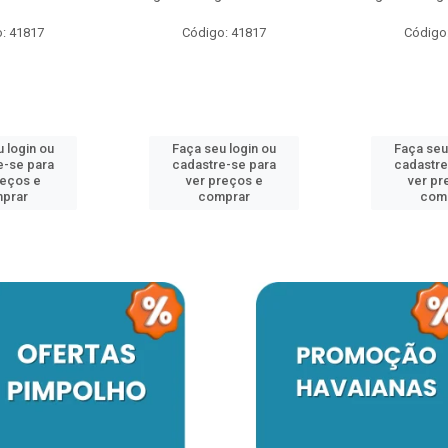
: 41817
Código: 41817
Código
 login ou
Faça seu login ou
Faça seu
e-se para
cadastre-se para
cadastre
reços e
ver preços e
ver pr
prar
comprar
com