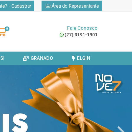
|
nte? - Cadastrar
Área do Representante
Fale Conosco
0
(27) 3191-1901
SI
GRANADO
ELGIN