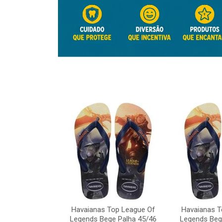
Top League Of
Havaianas Top League Of
Havaianas T
e Palha 45/46
Legends Bege Palha 45/46
Legends Beg