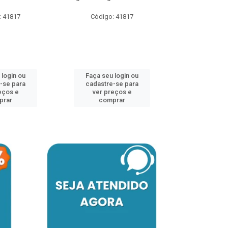
: 41817
Código: 41817
Código:
 login ou
Faça seu login ou
Faça seu 
-se para
cadastre-se para
cadastre
eços e
ver preços e
ver pr
prar
comprar
comp