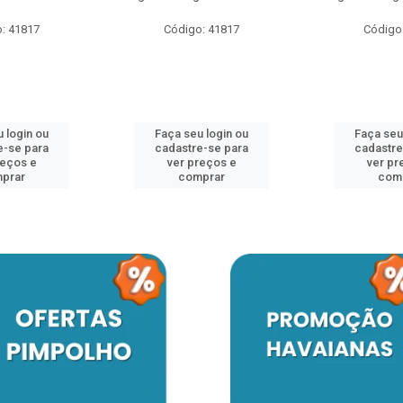
: 41817
Código: 41817
Código
 login ou
Faça seu login ou
Faça seu
e-se para
cadastre-se para
cadastre
reços e
ver preços e
ver pr
prar
comprar
com