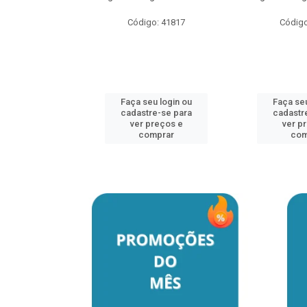
o: 41817
Código: 41817
Código
u login ou
Faça seu login ou
Faça seu
e-se para
cadastre-se para
cadastr
reços e
ver preços e
ver p
mprar
comprar
com