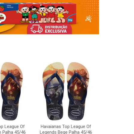
op League Of
Havaianas Top League Of
Havaianas To
 Palha 45/46
Legends Bege Palha 45/46
Legends Bege