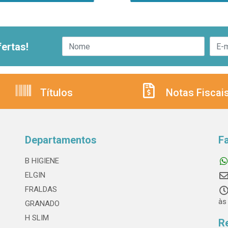
ertas!
Títulos
Notas Fiscai
Departamentos
F
B HIGIENE
ELGIN
FRALDAS
às
GRANADO
H SLIM
R