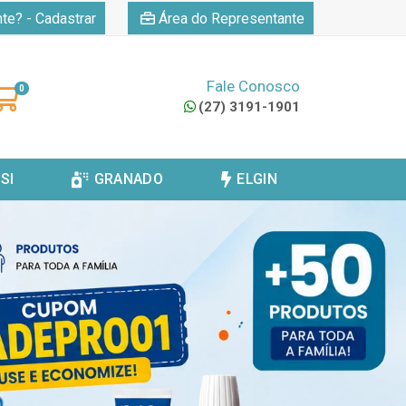
|
nte? - Cadastrar
Área do Representante
Fale Conosco
0
(27) 3191-1901
SI
GRANADO
ELGIN